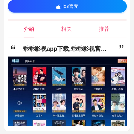
ios暂无
介绍
相关
推荐
乖乖影视app下载,乖乖影视官方正式版下载