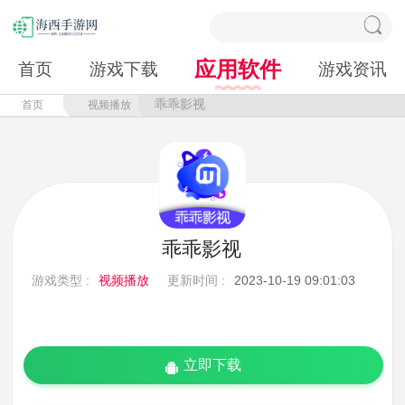
应用软件
首页
游戏下载
游戏资讯
乖乖影视
首页
视频播放
乖乖影视
游戏类型 :
视频播放
更新时间 :
2023-10-19 09:01:03
立即下载