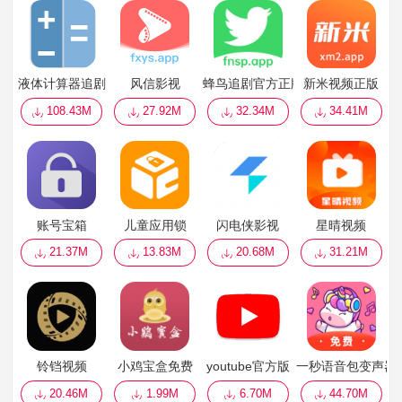
液体计算器追剧
风信影视
蜂鸟追剧官方正版
新米视频正版
108.43M
27.92M
32.34M
34.41M
账号宝箱
儿童应用锁
闪电侠影视
星晴视频
21.37M
13.83M
20.68M
31.21M
铃铛视频
小鸡宝盒免费
youtube官方版
一秒语音包变声器
20.46M
1.99M
6.70M
44.70M