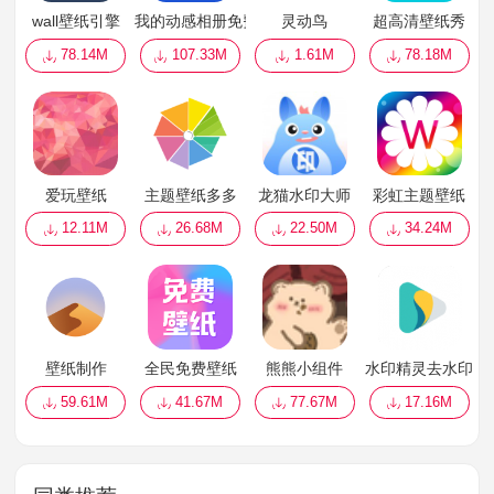
wall壁纸引擎
我的动感相册免费版
灵动鸟
超高清壁纸秀
78.14M
107.33M
1.61M
78.18M
爱玩壁纸
主题壁纸多多
龙猫水印大师
彩虹主题壁纸
12.11M
26.68M
22.50M
34.24M
壁纸制作
全民免费壁纸
熊熊小组件
水印精灵去水印
59.61M
41.67M
77.67M
17.16M