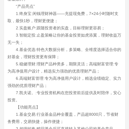
“产品亮点”
1.终身宝:闲钱理财神器——充提现免费，7×24小时随时支
取，最快1秒，理财更便捷；
2.实盘账户:跟随投资者的实盘，目标理财更容易；
3.智能定投:止盈策略让你的基金投资如虎添翼，理财收益万
无一失；
4.基金优选:特色大数据分析，多策略、全维度选择适合你的
好基金，理财投资更有保障；
5.稳健理财:理财产品种类多，期限灵活；高端财富管理:专
为高净值用户设计，精选实力强劲的优质理财产品；
6.高端财富管理:专为高净值用户设计，精选业绩稳定、实力
强劲的优质理财产品；
7.凯夫诺。:专业投资机构在您投资前后提供及时陪伴，安心
投资。
【功能亮点】
1.基金交易:行业基金品种全覆盖，产品超8000只，节省财
务费用，交易快捷，操作便捷；
2.超级转换:赎回基金后可直接转入其他公司的基金产品，