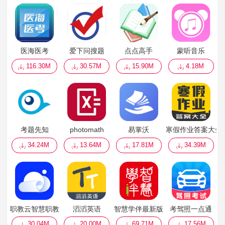
医海医考
爱下问搜题
点点高手
蒙听音乐
116.30M
30.57M
15.90M
4.18M
考题先知
photomath
易掌沃
寒假作业答案大全
34.24M
13.64M
17.81M
34.39M
职教云智慧职教
滔滔英语
智慧学伴最新版
考驾照一点通
30.04M
20.00M
69.71M
17.56M