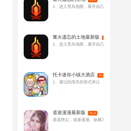
No.6
1、进入荒岛地图，展开自己
篝火遗忘的土地最新版
No.7
1、进入荒岛地图，展开自己
托卡迷你小镇大酒店
No.8
1、通过的闯关的形式来让
道途漫漫最新版
No.9
逍遥绝尘，道途漫漫。纵横万