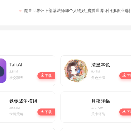
魔兽世界怀旧部落法师哪个人物好_魔兽世界怀旧服职业选
TalkAI
渣皇本色
2.84M
0.47M
下载
下
社交聊天
角色扮演
铁锈战争模组整合包2023
月夜降临
29.63M
179.72M
下载
下
卡牌策略
关卡塔防