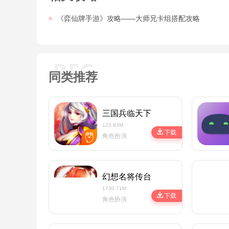
《弈仙牌手游》攻略——大师兄卡组搭配攻略
同类推荐
三国兵临天下微信版
123.83M
下载
角色扮演
幻想名将传台服
1730.71M
下载
角色扮演