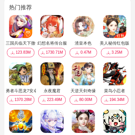
热门推荐
三国兵临天下微信版
幻想名将传台服
渣皇本色
美人秘传红包版
123.83M
1730.71M
0.47M
3.25M
勇者斗恶龙7安卓汉化版
永夜魔君
天逆天剑奇缘
菜鸟小忍者
1370.28M
223.49M
80.00M
194.34M