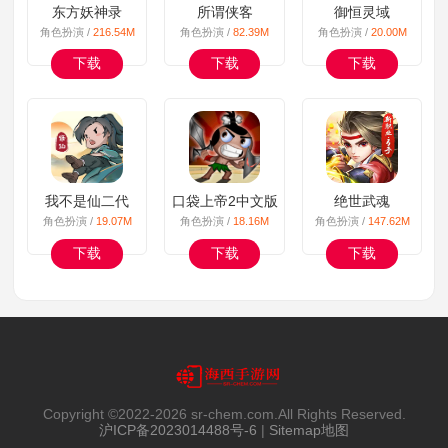
东方妖神录
所谓侠客
御恒灵域
角色扮演 /
216.54M
角色扮演 /
82.39M
角色扮演 /
20.00M
下载
下载
下载
我不是仙二代
口袋上帝2中文版
绝世武魂
角色扮演 /
19.07M
角色扮演 /
18.16M
角色扮演 /
147.62M
下载
下载
下载
Copyright ©2022-
2026 sr-chem.com.All Rights Reserved.
沪ICP备2023014488号-6
|
Sitemap地图