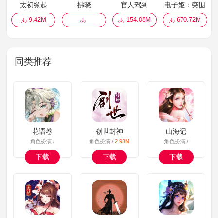
太初缘起
拂晓
官人驾到
电子姬：突围
9.42M
154.08M
670.72M
同类推荐
花语卷
创世封神
山海记
角色扮演 /
角色扮演 /
2.93M
角色扮演 /
下载
下载
下载