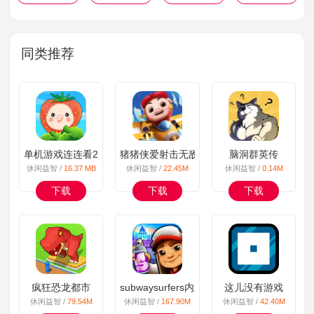
同类推荐
单机游戏连连看2024版
猪猪侠爱射击无敌版
脑洞群英传
休闲益智 /
16.37 MB
休闲益智 /
22.45M
休闲益智 /
0.14M
下载
下载
下载
疯狂恐龙都市
subwaysurfers内置菜单
这儿没有游戏
休闲益智 /
79.54M
休闲益智 /
167.90M
休闲益智 /
42.40M