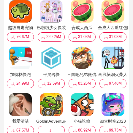
超级自走宠物
巴啦啦少女换装
合成大西瓜
合成大西瓜红包版
76.67M
229.25M
31.03M
31.03M
加特林快跑
平局砖块
三国吧兄弟微信小游戏
画线脑洞火柴人
24.99M
12.59M
83.26M
97.48M
我爱清洁
GoblinAdventure
小猫吃糖
加查时空2023
67.57M
80.92M
99.73M