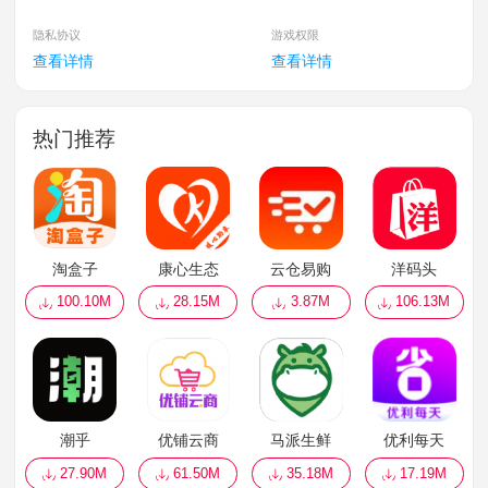
隐私协议
游戏权限
查看详情
查看详情
热门推荐
淘盒子
康心生态
云仓易购
洋码头
100.10M
28.15M
3.87M
106.13M
潮乎
优铺云商
马派生鲜
优利每天
27.90M
61.50M
35.18M
17.19M