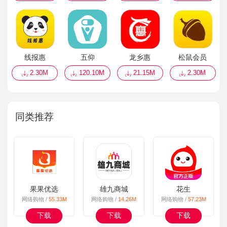
线报惠
五仰
龙乡惠
松鼠会员
2.30M
120.10M
21.15M
2.30M
同类推荐
果果优选
雄九商城
花生
网络购物 /
55.33M
网络购物 /
14.26M
网络购物 /
57.23M
下载
下载
下载