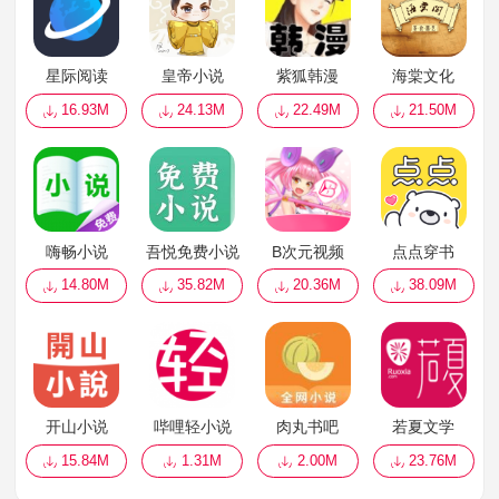
星际阅读
皇帝小说
紫狐韩漫
海棠文化
16.93M
24.13M
22.49M
21.50M
嗨畅小说
吾悦免费小说
B次元视频
点点穿书
14.80M
35.82M
20.36M
38.09M
开山小说
哔哩轻小说
肉丸书吧
若夏文学
15.84M
1.31M
2.00M
23.76M