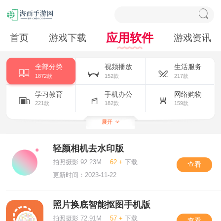
应用软件
首页
游戏下载
游戏资讯
全部分类
视频播放
生活服务
1872款
152款
217款
学习教育
手机办公
网络购物
221款
182款
159款
主题美化
拍照摄影
小说漫画
展开
317款
159款
156款
轻颜相机去水印版
新闻阅读
社交聊天
163款
209款
拍照摄影 92.23M
62 +
下载
查看
更新时间：2023-11-22
照片换底智能抠图手机版
拍照摄影 72.91M
57 +
下载
查看